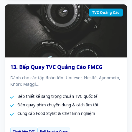
TVC Quảng Cáo
13. Bếp Quay TVC Quảng Cáo FMCG
Dành cho các tập đoàn lớn: Unilever, Nestlé, Ajinomoto,
Knorr, Maggi...
Bếp thiết kế sang trọng chuẩn TVC quốc tế
Đèn quay phim chuyên dụng & cách âm tốt
Cung cấp Food Stylist & Chef kinh nghiệm
Thuê bếp TVC
Full Service Crew