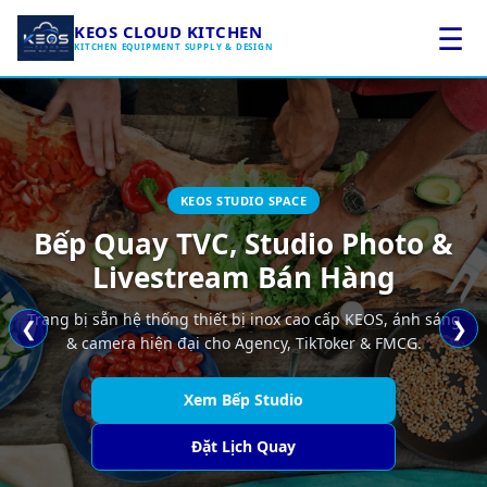
☰
KEOS CLOUD KITCHEN
KITCHEN EQUIPMENT SUPPLY & DESIGN
KEOS STUDIO SPACE
Bếp Quay TVC, Studio Photo &
Livestream Bán Hàng
Trang bị sẵn hệ thống thiết bị inox cao cấp KEOS, ánh sáng
❮
❯
& camera hiện đại cho Agency, TikToker & FMCG.
Khám Phá 15 Mô Hình
Xem Bếp Studio
Dịch Vụ R&D
Khám Phá Event Space
Gói Ươm Tạo Startup
Thuê Bếp Trung Tâm
Tư Vấn Chuyên Gia
Tư Vấn & Báo Giá
Đặt Lịch Quay
Đặt Lịch Sự Kiện
Báo Giá Theo Ca
Đăng Ký Tư Vấn